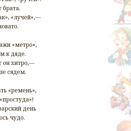
 брата.
ак», «лучей»,—
овато.
ажи «метро»,
м к дяде.
т он хитро,—
ше сядем.
ать «ремень»,
 «простуда»!
нварский день
ось чудо.