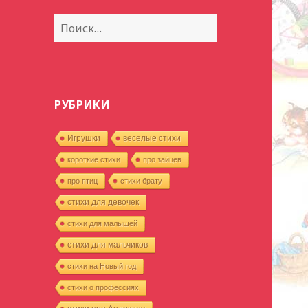
Найти:
РУБРИКИ
Игрушки
веселые стихи
короткие стихи
про зайцев
про птиц
стихи брату
стихи для девочек
стихи для малышей
стихи для мальчиков
стихи на Новый год
стихи о профессиях