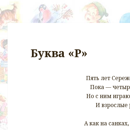
Буква «Р»
Пять лет Сереже
Пока — четыр
Но с ним играю
И взрослые 
А как на санках