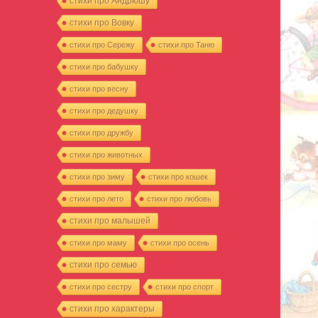
стихи про Андрюшу
стихи про Вовку
стихи про Сережу
стихи про Таню
стихи про бабушку
стихи про весну
стихи про дедушку
стихи про дружбу
стихи про животных
стихи про зиму
стихи про кошек
стихи про лето
стихи про любовь
стихи про малышей
стихи про маму
стихи про осень
стихи про семью
стихи про сестру
стихи про спорт
стихи про характеры