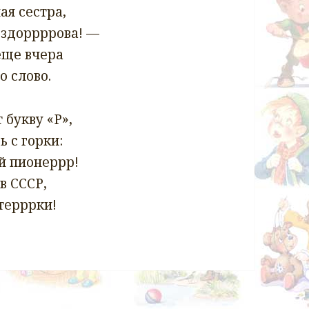
ая сестра,
 здоррррова! —
еще вчера
о слово.
 букву «Р»,
ь с горки:
й пионеррр!
в СССР,
терррки!