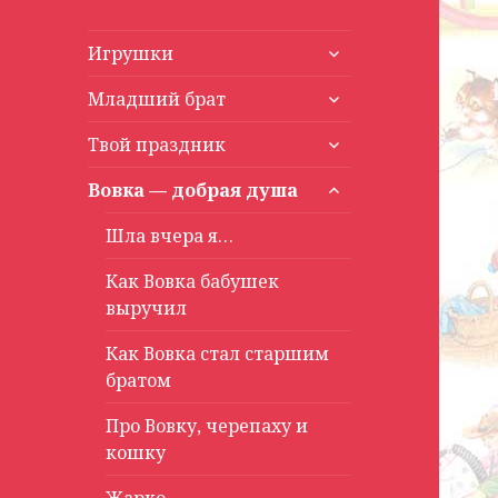
раскрыть
Игрушки
дочернее
раскрыть
меню
Младший брат
дочернее
раскрыть
меню
Твой праздник
дочернее
раскрыть
меню
Вовка — добрая душа
дочернее
меню
Шла вчера я…
Как Вовка бабушек
выручил
Как Вовка стал старшим
братом
Про Вовку, черепаху и
кошку