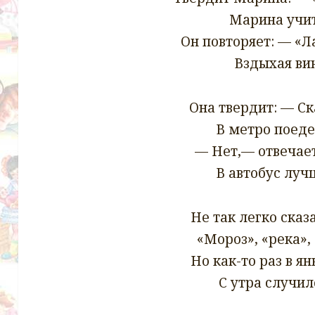
Марина учит
Он повторяет: — «Л
Вздыхая вин
Она твердит: — Ск
В метро поеде
— Нет,— отвечае
В автобус луч
Не так легко сказ
«Мороз», «река»,
Но как-то раз в я
С утра случил