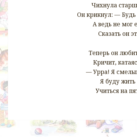
Чихнула старш
Он крикнул: — Будь
А ведь не мог 
Сказать он эт
Теперь он любит
Кричит, катаяс
— Урра! Я смелы
Я буду жить 
Учиться на пя