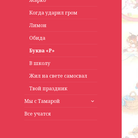
Жарко
Когда ударил гром
Лимон
Обида
Буква «Р»
В школу
Жил на свете самосвал
Твой праздник
раскрыть
Мы с Тамарой
дочернее
меню
Все учатся