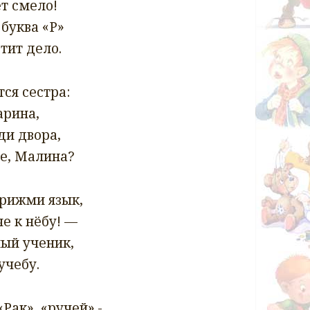
ет смело!
буква «Р»
тит дело.
ся сестра:
арина,
ди двора,
де, Малина?
Прижми язык,
е к нёбу! —
ный ученик,
учебу.
Рак», «ручей».-