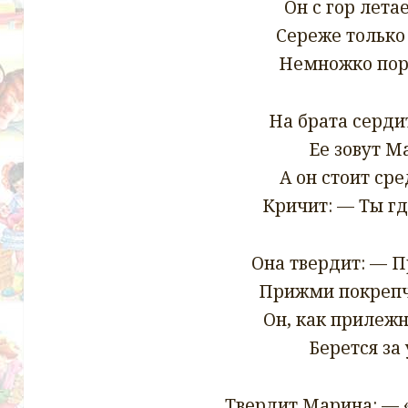
Он с гор лета
Сереже только 
Немножко пор
На брата сердит
Ее зовут М
А он стоит сре
Кричит: — Ты г
Она твердит: — 
Прижми покрепч
Он, как прилеж
Берется за 
Твердит Марина: — «