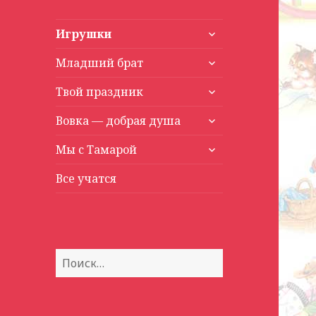
раскрыть
Игрушки
дочернее
раскрыть
меню
Младший брат
дочернее
раскрыть
меню
Твой праздник
дочернее
раскрыть
меню
Вовка — добрая душа
дочернее
раскрыть
меню
Мы с Тамарой
дочернее
меню
Все учатся
Найти: