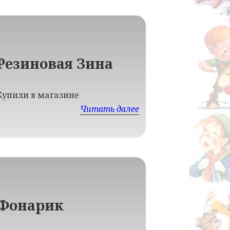
Резиновая Зина
Купили в магазине
Читать далее
Фонарик