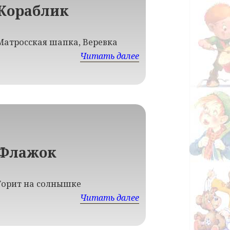
Кораблик
Матросская шапка, Веревка
Читать далее
Флажок
Горит на солнышке
Читать далее