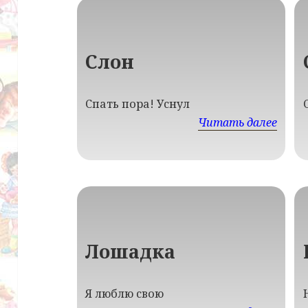
Слон
Спать пора! Уснул
Читать далее
Лошадка
Я люблю свою