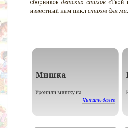
сборников
детских стихов
«Твой п
известный нам цикл
стихов для м
Мишка
Уронили мишку на
Читать далее