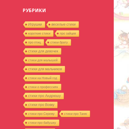
РУБРИКИ
Игрушки
веселые стихи
короткие стихи
про зайцев
про птиц
стихи брату
стихи для девочек
стихи для малышей
стихи для мальчиков
стихи на Новый год
стихи о профессиях
стихи про Андрюшу
стихи про Вовку
стихи про Сережу
стихи про Таню
стихи про бабушку