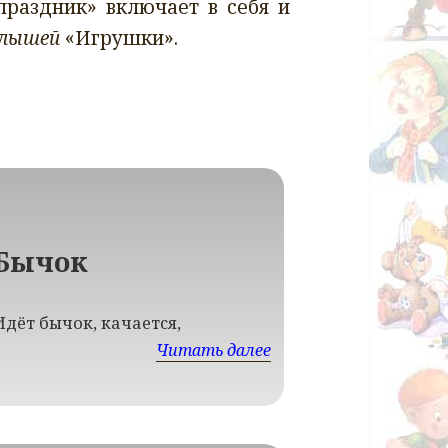
раздник» включает в себя и
алышей
«Игрушки».
Бычок
Идёт бычок, качается,
Читать далее