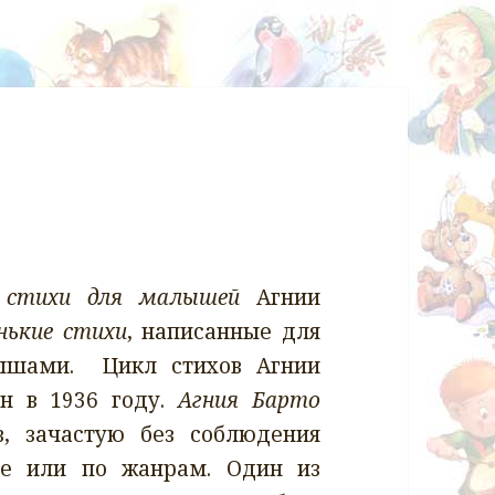
и
стихи для малышей
Агнии
нькие стихи
, написанные для
лышами. Цикл стихов Агнии
н в 1936 году.
Агния Барто
в, зачастую без соблюдения
ме или по жанрам. Один из