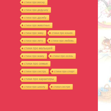
стихи про весну
стихи про дедушку
стихи про дружбу
стихи про животных
стихи про зиму
стихи про кошек
стихи про лето
стихи про любовь
стихи про малышей
стихи про маму
стихи про осень
стихи про семью
стихи про сестру
стихи про спорт
стихи про характеры
стихи про школу
стихи сестре