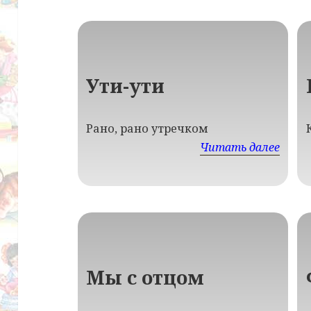
Ути-ути
Рано, рано утречком
Читать далее
Мы с отцом