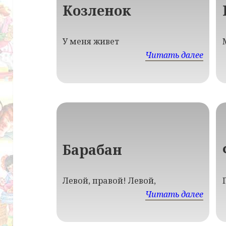
Козленок
У меня живет
Читать далее
Барабан
Левой, правой! Левой,
Читать далее