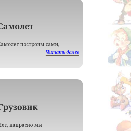
Самолет
Самолет построим сами,
Читать далее
Грузовик
Нет, напрасно мы