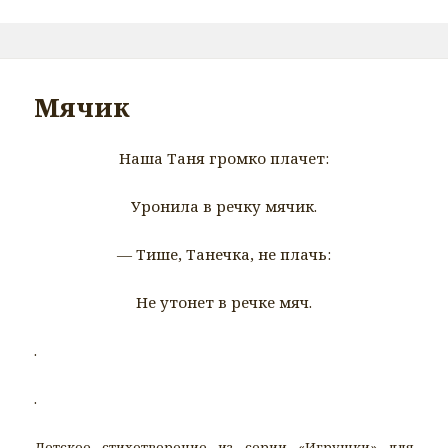
Мячик
Наша Таня громко плачет:
Уронила в речку мячик.
— Тише, Танечка, не плачь:
Не утонет в речке мяч.
.
.
Детское стихотворение из серии «Игрушки» для