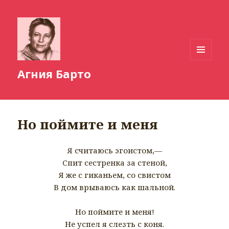
МЕНЮ
Агния Барто
И
ВИДЖЕТЫ
Но поймите и меня
Я считаюсь эгоистом,—
Спит сестренка за стеной,
Я же с гиканьем, со свистом
В дом врываюсь как шальной.
Но поймите и меня!
Не успел я слезть с коня.