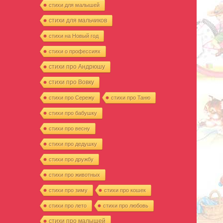
стихи для малышей
стихи для мальчиков
стихи на Новый год
стихи о профессиях
стихи про Андрюшу
стихи про Вовку
стихи про Сережу
стихи про Таню
стихи про бабушку
стихи про весну
стихи про дедушку
стихи про дружбу
стихи про животных
стихи про зиму
стихи про кошек
стихи про лето
стихи про любовь
стихи про малышей