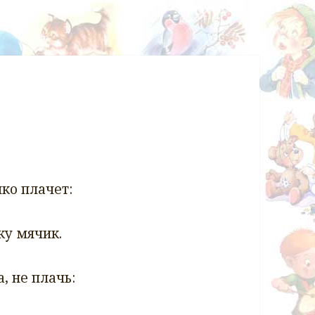
ко плачет:
ку мячик.
, не плачь: