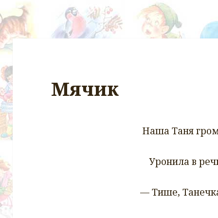
Мячик
Наша Таня гром
Уронила в реч
— Тише, Танечка