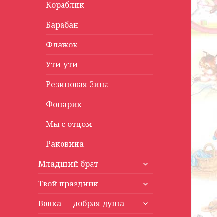
Кораблик
Барабан
Флажок
Ути-ути
Резиновая Зина
Фонарик
Мы с отцом
Раковина
раскрыть
Младший брат
дочернее
раскрыть
меню
Твой праздник
дочернее
раскрыть
меню
Вовка — добрая душа
дочернее