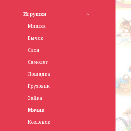
раскрыть
Игрушки
дочернее
меню
Мишка
Бычок
Слон
Самолет
Лошадка
Грузовик
Зайка
Мячик
Козленок