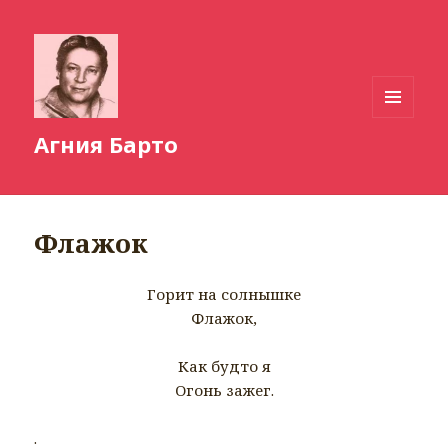
МЕНЮ
Агния Барто
И
ВИДЖЕТЫ
Флажок
Горит на солнышке
Флажок,
Как будто я
Огонь зажег.
.